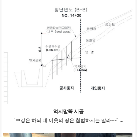
억지말뚝 시공
"보강은 하되 네 이웃의 땅은 침범하지는 말라~~" ...