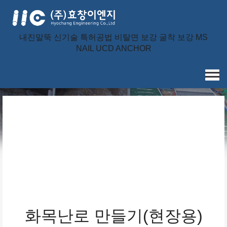
내진말뚝 신기술 특허공법 비탈면 보강 굴착 보강 MS
NAIL UCD ANCHOR
화목난로 만들기(현장용)